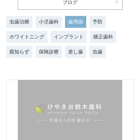
ブログ
⾍⻭治療
⼩児⻭科
⻭周病
予防
ホワイトニング
インプラント
矯正⻭科
親知らず
保険診療
差し歯
虫歯