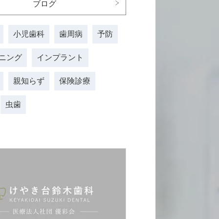
ブログ
⼩児⻭科
⻭周病
予防
ニング
インプラント
親知らず
保険診療
虫歯