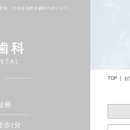
お知らせ｜西白井駅・白井市の歯科・歯医者 医療法人社団 優彩会 けやき台鈴木歯科のホームページです。
TOP
お
診療
徒歩1分