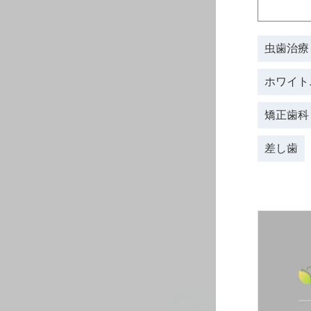
⾍⻭治療
ホワイト
矯正⻭科
差し歯