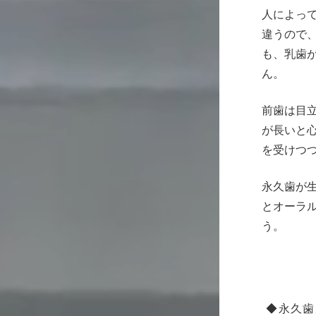
人によっ
違うので
も、乳歯
ん。
前歯は目
が長いと
を受けつ
永久歯が
とオーラ
う。
◆永久歯