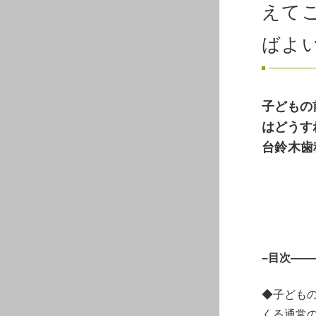
えて
ばよ
子どもの
はどうす
台鈴木歯
–目次—
◆子ども
くる通常