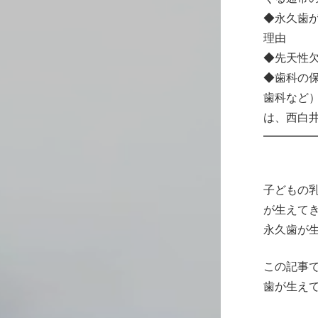
◆永久歯
理由
◆先天性
◆歯科の
歯科など
は、西白
————
子どもの乳
が生えて
永久歯が
この記事
歯が生え