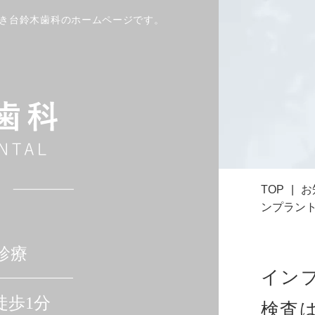
やき台鈴木歯科のホームページです。
TOP
お
ンプラント
診療
インプ
徒歩1分
検査