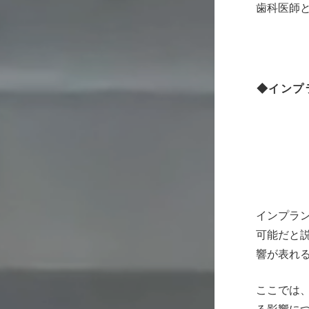
歯科医師
◆インプ
インプラン
可能だと説
響が表れ
ここでは、