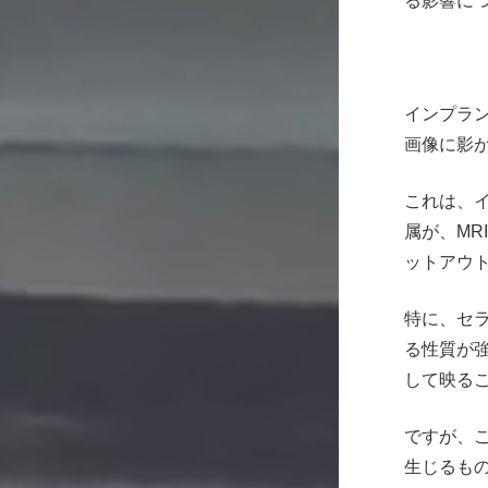
る影響に
インプラン
画像に影
これは、
属が、MR
ットアウ
特に、セ
る性質が
して映る
ですが、
生じるも