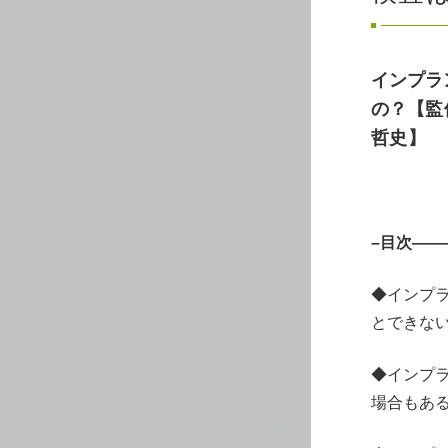
インプラ
の？
【監
哲史】
–目次—
◆インプラ
とできな
◆インプラ
場合もあ