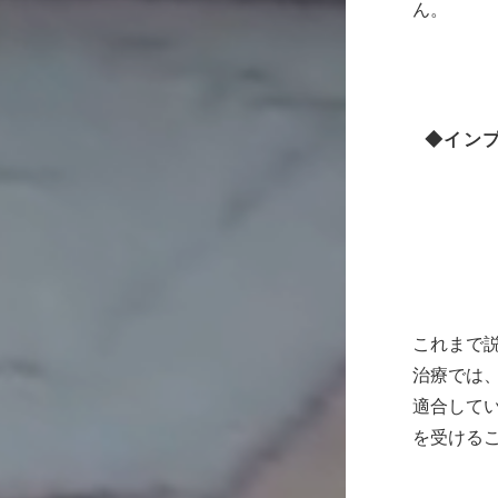
ん。
◆イン
これまで
治療では、
適合してい
を受ける