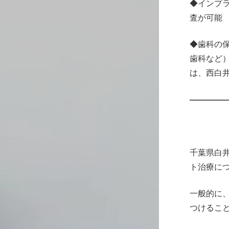
◆インプラ
査が可能
◆歯科の
歯科など
は、西白
————
千葉県白
ト治療に
一般的に、
つけるこ