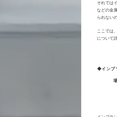
それでは
などの金属
られない
ここでは、
について
◆インプ
インプラ