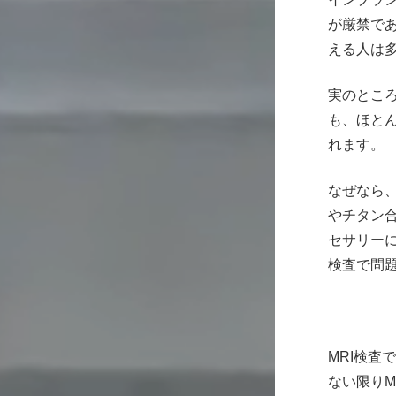
が厳禁であ
える人は
実のとこ
も、ほとん
れます。
なぜなら
やチタン
セサリーに
検査で問
MRI検査
ない限りM