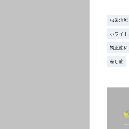
⾍⻭治療
ホワイト
矯正⻭科
差し歯