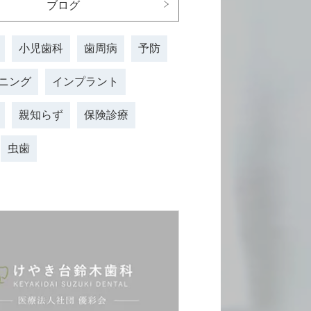
ブログ
⼩児⻭科
⻭周病
予防
ニング
インプラント
親知らず
保険診療
虫歯