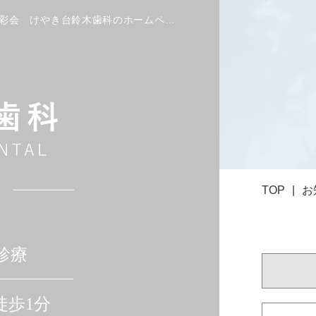
お知らせ｜西白井駅・白井市の歯科・歯医者 医療法人社団 優彩会 けやき台鈴木歯科のホームページです。
TOP
お
診療
徒歩1分